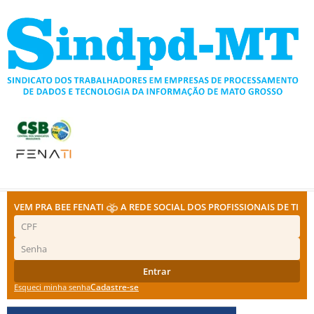
Ir
para
o
conteúdo
VEM PRA BEE FENATI
A REDE SOCIAL DOS PROFISSIONAIS DE TI
Entrar
Cadastre-se
Esqueci minha senha