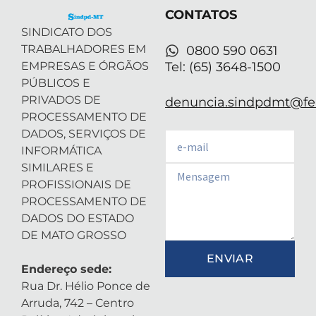
r
-
m
CONTATOS
i
n
SINDICATO DOS
TRABALHADORES EM
0800 590 0631
EMPRESAS E ÓRGÃOS
Tel: (65) 3648-1500
PÚBLICOS E
PRIVADOS DE
denuncia.sindpdmt@fen
PROCESSAMENTO DE
DADOS, SERVIÇOS DE
Email
INFORMÁTICA
SIMILARES E
Email
PROFISSIONAIS DE
PROCESSAMENTO DE
DADOS DO ESTADO
DE MATO GROSSO
ENVIAR
Endereço sede:
Rua Dr. Hélio Ponce de
Arruda, 742 – Centro