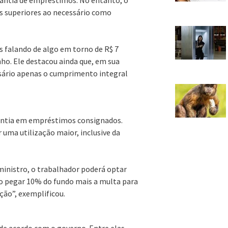
es superiores ao necessário como
 falando de algo em torno de R$ 7
nho. Ele destacou ainda que, em sua
essário apenas o cumprimento integral
antia em empréstimos consignados.
 uma utilização maior, inclusive da
 ministro, o trabalhador poderá optar
o pegar 10% do fundo mais a multa para
ção”, exemplificou.
 de acordo com o governo. Entre elas,