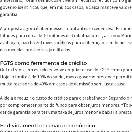
governo identificou que, em muitos casos, a Caixa manteve valor
garantia.
A proposta agora é liberar esses montantes excedentes. “Estamos
bilhões para cerca de 10 milhões de trabalhadores”, afirmou Mari
avaliação, não há entraves jurídicos para a liberação, sendo nec
das medidas provisórias já editadas.
FGTS como ferramenta de crédito
Outra frente em estudo envolve ampliar o uso do FGTS como gar
Hoje, o limite é de 10% do saldo, mas o governo pretende permitir
multa rescisória de 40% em casos de demissão sem justa causa.
A ideia é reduzir o custo do crédito para o trabalhador. Segundo o
por comprometer parte do fundo para obter juros menores. “Top
dar de garantia para ter uma taxa de juros menor e baixar a presta
Endividamento e cenário econômico
O alto nível de endividamento das famílias tem múltiplas causas,