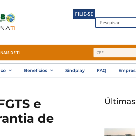
FILIE-SE
Search
NAIS DE TI
ico
Benefícios
Sindplay
FAQ
Empres
 FGTS e
Últimas
antia de