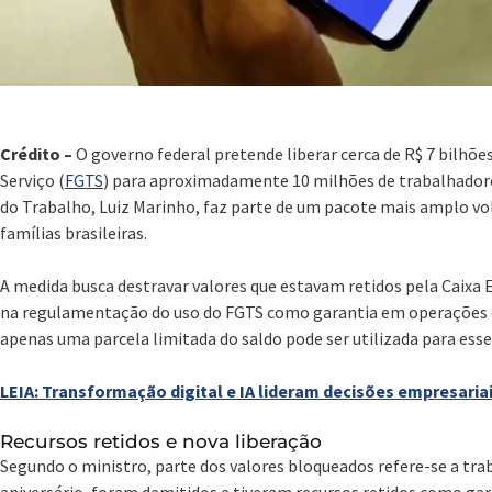
Crédito –
O governo federal pretende liberar cerca de R$ 7 bilhõ
Serviço (
FGTS
) para aproximadamente 10 milhões de trabalhadores
do Trabalho, Luiz Marinho, faz parte de um pacote mais amplo vo
famílias brasileiras.
A medida busca destravar valores que estavam retidos pela Caix
na regulamentação do uso do FGTS como garantia em operações d
apenas uma parcela limitada do saldo pode ser utilizada para esse
LEIA: Transformação digital e IA lideram decisões empresariai
Recursos retidos e nova liberação
Segundo o ministro, parte dos valores bloqueados refere-se a tra
aniversário, foram demitidos e tiveram recursos retidos como ga