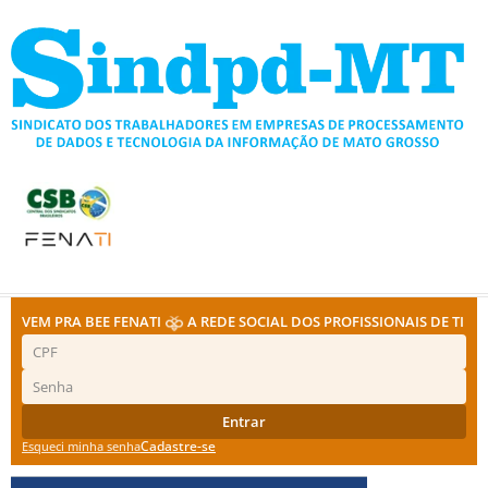
Ir
para
o
conteúdo
VEM PRA BEE FENATI
A REDE SOCIAL DOS PROFISSIONAIS DE TI
Entrar
Cadastre-se
Esqueci minha senha