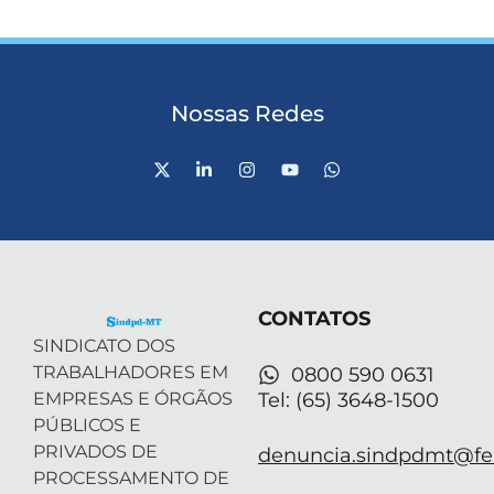
Nossas Redes
X
L
I
Y
W
-
i
n
o
h
t
n
s
u
a
w
k
t
t
t
i
e
a
u
s
t
d
g
b
a
t
i
r
e
p
e
n
a
p
r
-
m
CONTATOS
i
n
SINDICATO DOS
TRABALHADORES EM
0800 590 0631
EMPRESAS E ÓRGÃOS
Tel: (65) 3648-1500
PÚBLICOS E
PRIVADOS DE
denuncia.sindpdmt@fen
PROCESSAMENTO DE