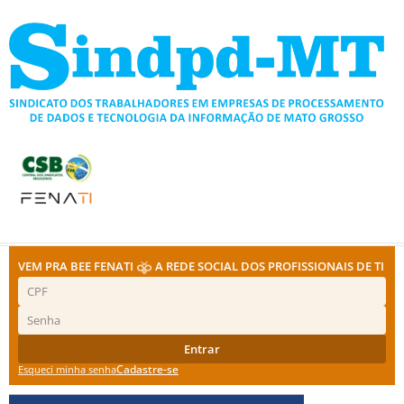
Ir
para
o
conteúdo
VEM PRA BEE FENATI
A REDE SOCIAL DOS PROFISSIONAIS DE TI
Entrar
Cadastre-se
Esqueci minha senha