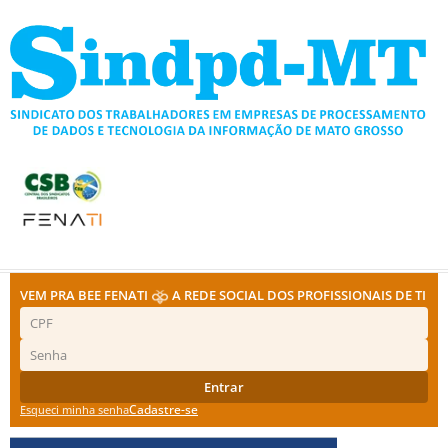
Ir
para
o
conteúdo
VEM PRA BEE FENATI
A REDE SOCIAL DOS PROFISSIONAIS DE TI
Entrar
Cadastre-se
Esqueci minha senha