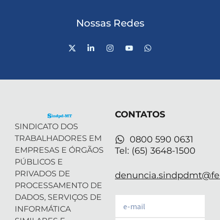
Nossas Redes
X
L
I
Y
W
-
i
n
o
h
t
n
s
u
a
w
k
t
t
t
i
e
a
u
s
t
d
g
b
a
t
i
r
e
p
e
n
a
p
r
-
m
CONTATOS
i
n
SINDICATO DOS
TRABALHADORES EM
0800 590 0631
EMPRESAS E ÓRGÃOS
Tel: (65) 3648-1500
PÚBLICOS E
PRIVADOS DE
denuncia.sindpdmt@fen
PROCESSAMENTO DE
DADOS, SERVIÇOS DE
Email
INFORMÁTICA