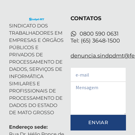
t
d
g
b
a
t
i
r
e
p
e
n
a
p
r
-
m
CONTATOS
i
n
SINDICATO DOS
TRABALHADORES EM
0800 590 0631
EMPRESAS E ÓRGÃOS
Tel: (65) 3648-1500
PÚBLICOS E
PRIVADOS DE
denuncia.sindpdmt@fen
PROCESSAMENTO DE
DADOS, SERVIÇOS DE
Email
INFORMÁTICA
SIMILARES E
Email
PROFISSIONAIS DE
PROCESSAMENTO DE
DADOS DO ESTADO
DE MATO GROSSO
ENVIAR
Endereço sede:
Rua Dr. Hélio Ponce de