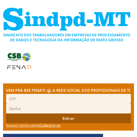
Ir
para
o
conteúdo
VEM PRA BEE FENATI
A REDE SOCIAL DOS PROFISSIONAIS DE TI
Entrar
Cadastre-se
Esqueci minha senha