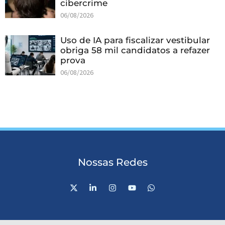
cibercrime
06/08/2026
Uso de IA para fiscalizar vestibular
obriga 58 mil candidatos a refazer
prova
06/08/2026
Nossas Redes
X
L
I
Y
W
-
i
n
o
h
t
n
s
u
a
w
k
t
t
t
i
e
a
u
s