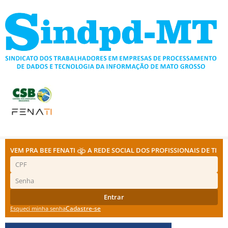
Ir
para
o
conteúdo
VEM PRA BEE FENATI
A REDE SOCIAL DOS PROFISSIONAIS DE TI
Entrar
Cadastre-se
Esqueci minha senha