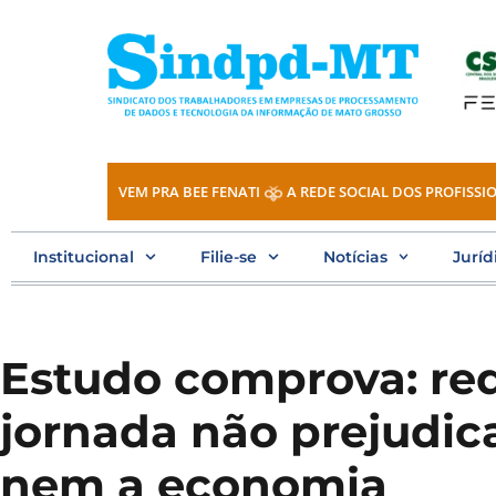
Ir
para
o
conteúdo
VEM PRA BEE FENATI
A REDE SOCIAL DOS PROFISSIO
Institucional
Filie-se
Notícias
Juríd
Estudo comprova: red
jornada não prejudi
nem a economia