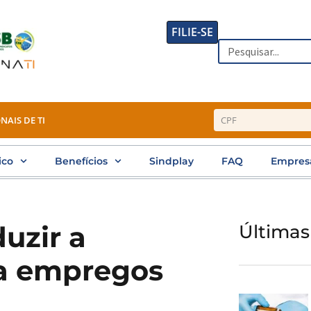
FILIE-SE
Search
NAIS DE TI
ico
Benefícios
Sindplay
FAQ
Empres
uzir a
Últimas
ca empregos