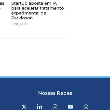
as
Startup aposta em IA
-
para acelerar tratamento
experimental de
Parkinson
12/05/2026
Nossas Redes
X
L
I
Y
W