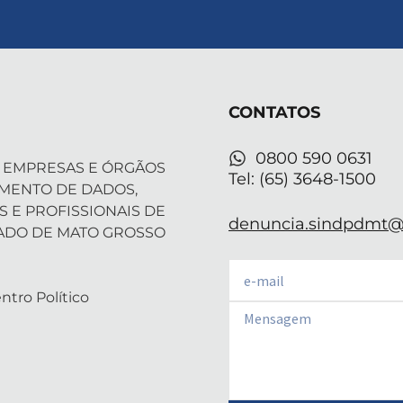
-
i
n
o
h
t
n
s
u
a
w
k
t
t
t
i
e
a
u
s
t
d
g
b
a
t
i
r
e
p
CONTATOS
e
n
a
p
r
-
m
i
0800 590 0631
 EMPRESAS E ÓRGÃOS
n
Tel: (65) 3648-1500
AMENTO DE DADOS,
S E PROFISSIONAIS DE
denuncia.sindpdmt@f
ADO DE MATO GROSSO
Email
ntro Político
Email