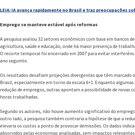
LEIA: IA avança rapidamente no Brasil e traz preocupações so
Emprego se manteve estável após reformas
A pesquisa avaliou 32 setores econômicos com base em bancos de
agricultura, saúde e educação, onde há maior presença de trabal
O recorte temporal foi encerrado em 2007 para evitar interferência
ano seguinte.
Os resultados desafiam projeções divergentes que têm marcado o
Brasil, especialmente em torno da escala 6×1. Enquanto algumas
redução de empregos, outras apontam a possibilidade de novas c
horas trabalhadas.
Segundo os autores, não houve aumento significativo do emprego
outro lado, a pesquisa também contraria a hipótese de que a reduç
elevaria os custos a ponto de provocar demissões. Os dados indic
absorvidos pelas economias analisadas, sem impactos relevantes 