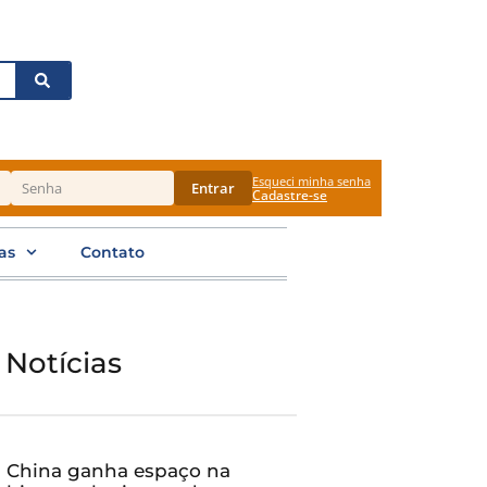
Esqueci minha senha
Entrar
Cadastre-se
as
Contato
 Notícias
China ganha espaço na