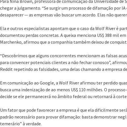
Para Nina Brown, professora de comunicação da Universidade de 
chegar a julgamento. “Se surgir um processo de difamação por IA e
desaparecer — as empresas vão buscar um acordo. Elas não querem 
Ela e outros especialistas apontam que o caso da Wolf River é par
documentou perdas concretas. A queixa menciona US$ 388 mil em 
Marchenko, afirmou que a companhia também deixou de conquista
“Descobrimos que alguns concorrentes mencionam as falsas acus
para convencer potenciais clientes a não fechar conosco”, afir
Reddit repetindo as falsidades, uma delas chamando a empresa de
Em comunicação ao Google, a Wolf River afirmou ter perdido qua
busca uma indenização de ao menos US$ 110 milhões. O processo 
decide se ele permanecerá no âmbito federal ou retornará à corte
Um fator que pode favorecer a empresa é que ela dificilmente será 
padrão necessário para provar difamação: basta demonstrar negli
temerário” à verdade.