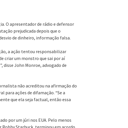
a. O apresentador de rádio e defensor
utação prejudicada depois que o
esvio de dinheiro, informação falsa.
ção, a ação tentou responsabilizar
e criar um monstro que sai por aí
”, disse John Monroe, advogado de
jornalista não acreditou na afirmação do
al para ações de difamação. “Se a
nte que ela seja factual, então essa
gado por um júri nos EUA. Pelo menos
or Robby Starbuck, terminou em acordo.