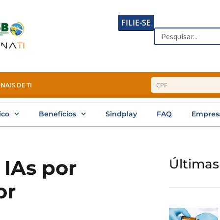
FILIE-SE
Search
NAIS DE TI
ico
Benefícios
Sindplay
FAQ
Empres
IAs por
Últimas
or