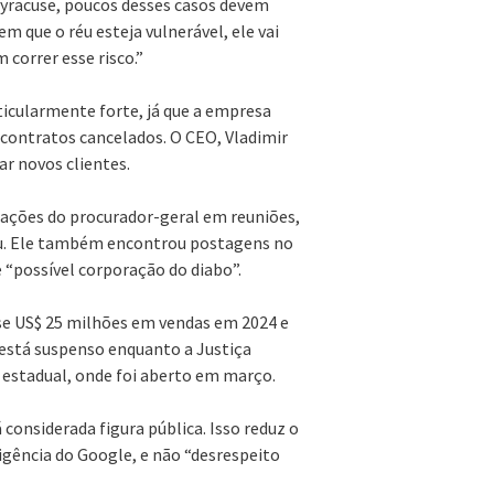
Syracuse, poucos desses casos devem
m que o réu esteja vulnerável, ele vai
correr esse risco.”
ticularmente forte, já que a empresa
contratos cancelados. O CEO, Vladimir
r novos clientes.
ações do procurador-geral em reuniões,
mou. Ele também encontrou postagens no
 “possível corporação do diabo”.
se US$ 25 milhões em vendas em 2024 e
está suspenso enquanto a Justiça
 estadual, onde foi aberto em março.
considerada figura pública. Isso reduz o
gência do Google, e não “desrespeito