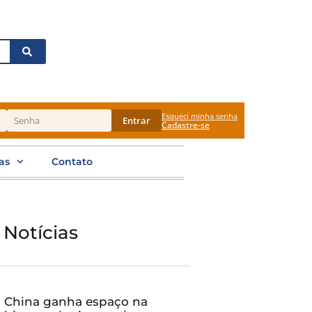
Esqueci minha senha
Entrar
Cadastre-se
as
Contato
 Notícias
China ganha espaço na