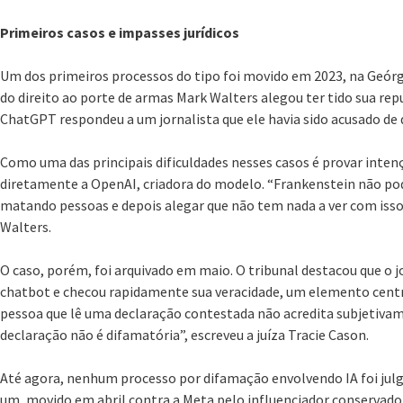
Primeiros casos e impasses jurídicos
Um dos primeiros processos do tipo foi movido em 2023, na Geórgi
do direito ao porte de armas Mark Walters alegou ter tido sua rep
ChatGPT respondeu a um jornalista que ele havia sido acusado de d
Como uma das principais dificuldades nesses casos é provar inten
diretamente a OpenAI, criadora do modelo. “Frankenstein não pod
matando pessoas e depois alegar que não tem nada a ver com isso
Walters.
O caso, porém, foi arquivado em maio. O tribunal destacou que o 
chatbot e checou rapidamente sua veracidade, um elemento centr
pessoa que lê uma declaração contestada não acredita subjetivame
declaração não é difamatória”, escreveu a juíza Tracie Cason.
Até agora, nenhum processo por difamação envolvendo IA foi jul
um, movido em abril contra a Meta pelo influenciador conservad