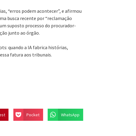
as, “erros podem acontecer”, e afirmou
uma busca recente por “reclamação
o um suposto processo do procurador-
ção junto ao órgão.
ts: quando a IA fabrica histórias,
ssa fatura aos tribunais.
est
Pocket
WhatsApp