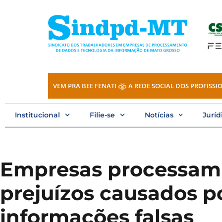
Ir
para
o
conteúdo
VEM PRA BEE FENATI
A REDE SOCIAL DOS PROFISSIO
Institucional
Filie-se
Notícias
Juríd
Empresas processam 
prejuízos causados p
informações falsas