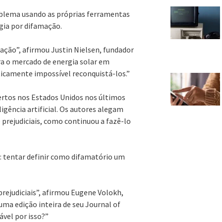
blema usando as próprias ferramentas
gia por difamação.
ção”, afirmou Justin Nielsen, fundador
era o mercado de energia solar em
icamente impossível reconquistá-los.”
ertos nos Estados Unidos nos últimos
gência artificial. Os autores alegam
 prejudiciais, como continuou a fazê-lo
o: tentar definir como difamatório um
rejudiciais”, afirmou Eugene Volokh,
ma edição inteira de seu Journal of
vel por isso?”