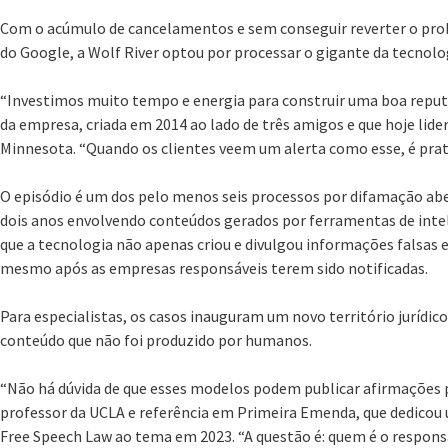
Com o acúmulo de cancelamentos e sem conseguir reverter o pro
do Google, a Wolf River optou por processar o gigante da tecnolo
“Investimos muito tempo e energia para construir uma boa reputa
da empresa, criada em 2014 ao lado de três amigos e que hoje lid
Minnesota. “Quando os clientes veem um alerta como esse, é prat
O episódio é um dos pelo menos seis processos por difamação ab
dois anos envolvendo conteúdos gerados por ferramentas de inteli
que a tecnologia não apenas criou e divulgou informações falsas e
mesmo após as empresas responsáveis terem sido notificadas.
Para especialistas, os casos inauguram um novo território jurídic
conteúdo que não foi produzido por humanos.
“Não há dúvida de que esses modelos podem publicar afirmações p
professor da UCLA e referência em Primeira Emenda, que dedicou u
Free Speech Law ao tema em 2023. “A questão é: quem é o responsá