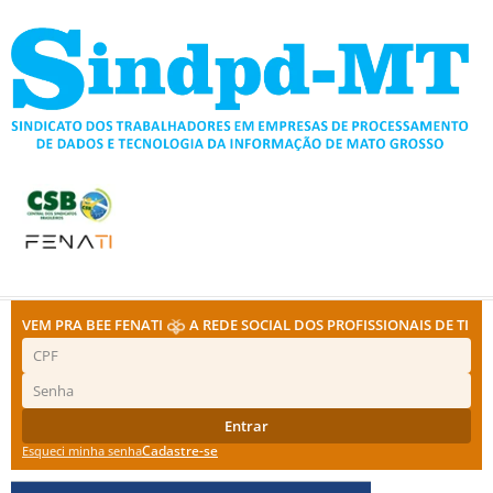
Ir
para
o
conteúdo
VEM PRA BEE FENATI
A REDE SOCIAL DOS PROFISSIONAIS DE TI
Entrar
Cadastre-se
Esqueci minha senha