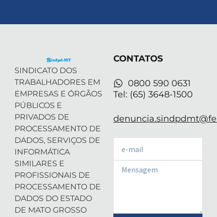
t
n
s
u
a
w
k
t
t
t
i
e
a
u
s
t
d
g
b
a
t
i
r
e
p
e
n
a
p
r
-
m
CONTATOS
i
n
SINDICATO DOS
TRABALHADORES EM
0800 590 0631
EMPRESAS E ÓRGÃOS
Tel: (65) 3648-1500
PÚBLICOS E
PRIVADOS DE
denuncia.sindpdmt@fen
PROCESSAMENTO DE
DADOS, SERVIÇOS DE
Email
INFORMÁTICA
SIMILARES E
Email
PROFISSIONAIS DE
PROCESSAMENTO DE
DADOS DO ESTADO
DE MATO GROSSO