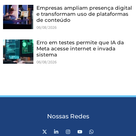
Empresas ampliam presença digital
e transformam uso de plataformas
de conteúdo
06/08/2026
Erro em testes permite que IA da
Meta acesse internet e invada
sistema
06/08/2026
Nossas Redes
X
L
I
Y
W
-
i
n
o
h