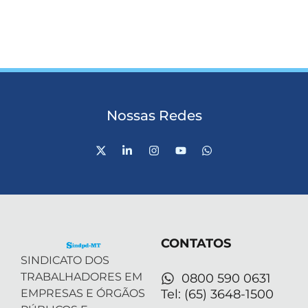
Nossas Redes
X
L
I
Y
W
-
i
n
o
h
t
n
s
u
a
w
k
t
t
t
i
e
a
u
s
t
d
g
b
a
t
i
r
e
p
e
n
a
p
r
-
m
CONTATOS
i
n
SINDICATO DOS
TRABALHADORES EM
0800 590 0631
EMPRESAS E ÓRGÃOS
Tel: (65) 3648-1500