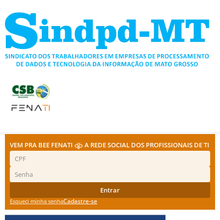
Ir
para
o
conteúdo
VEM PRA BEE FENATI
A REDE SOCIAL DOS PROFISSIONAIS DE TI
Entrar
Cadastre-se
Esqueci minha senha