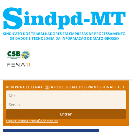
Ir
para
o
conteúdo
VEM PRA BEE FENATI
A REDE SOCIAL DOS PROFISSIONAIS DE TI
Entrar
Cadastre-se
Esqueci minha senha