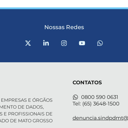
Nossas Redes
X
L
I
Y
W
-
i
n
o
h
t
n
s
u
a
w
k
t
t
t
i
e
a
u
s
t
d
g
b
a
t
i
r
e
p
CONTATOS
e
n
a
p
r
-
m
i
0800 590 0631
 EMPRESAS E ÓRGÃOS
n
Tel: (65) 3648-1500
AMENTO DE DADOS,
S E PROFISSIONAIS DE
denuncia.sindpdmt@f
ADO DE MATO GROSSO