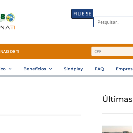
FILIE-SE
Search
NAIS DE TI
ico
Benefícios
Sindplay
FAQ
Empres
Últimas