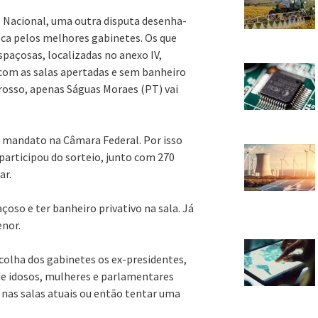
 Nacional, uma outra disputa desenha-
sca pelos melhores gabinetes. Os que
spaçosas, localizadas no anexo IV,
com as salas apertadas e sem banheiro
Grosso, apenas Ságuas Moraes (PT) vai
o mandato na Câmara Federal. Por isso
 participou do sorteio, junto com 270
ar.
çoso e ter banheiro privativo na sala. Já
enor.
colha dos gabinetes os ex-presidentes,
de idosos, mulheres e parlamentares
 nas salas atuais ou então tentar uma