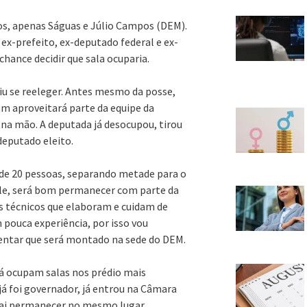
os, apenas Ságuas e Júlio Campos (DEM).
ex-prefeito, ex-deputado federal e ex-
chance decidir que sala ocuparia.
iu se reeleger. Antes mesmo da posse,
ém aproveitará parte da equipe da
e na mão. A deputada já desocupou, tirou
deputado eleito.
de 20 pessoas, separando metade para o
ele, será bom permanecer com parte da
s técnicos que elaboram e cuidam de
pouca experiência, por isso vou
mentar que será montado na sede do DEM.
á ocupam salas nos prédio mais
á foi governador, já entrou na Câmara
ai permanecer no mesmo lugar.