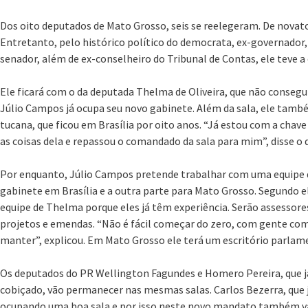
Dos oito deputados de Mato Grosso, seis se reelegeram. De novat
Entretanto, pelo histórico político do democrata, ex-governador, 
senador, além de ex-conselheiro do Tribunal de Contas, ele teve a 
Ele ficará com o da deputada Thelma de Oliveira, que não consegu
Júlio Campos já ocupa seu novo gabinete. Além da sala, ele tamb
tucana, que ficou em Brasília por oito anos. “Já estou com a chav
as coisas dela e repassou o comandado da sala para mim”, disse o 
Por enquanto, Júlio Campos pretende trabalhar com uma equipe 
gabinete em Brasília e a outra parte para Mato Grosso. Segundo 
equipe de Thelma porque eles já têm experiência. Serão assessore
projetos e emendas. “Não é fácil começar do zero, com gente com 
manter”, explicou. Em Mato Grosso ele terá um escritório parla
Os deputados do PR Wellington Fagundes e Homero Pereira, que j
cobiçado, vão permanecer nas mesmas salas. Carlos Bezerra, que j
ocupando uma boa sala e por isso neste novo mandato também v