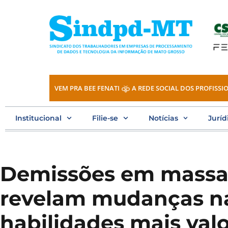
Ir
para
o
conteúdo
VEM PRA BEE FENATI
A REDE SOCIAL DOS PROFISSIO
Institucional
Filie-se
Notícias
Juríd
Demissões em massa
revelam mudanças n
habilidades mais val