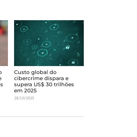
o
Custo global do
e
cibercrime dispara e
as
supera US$ 30 trilhões
em 2025
28/10/2025