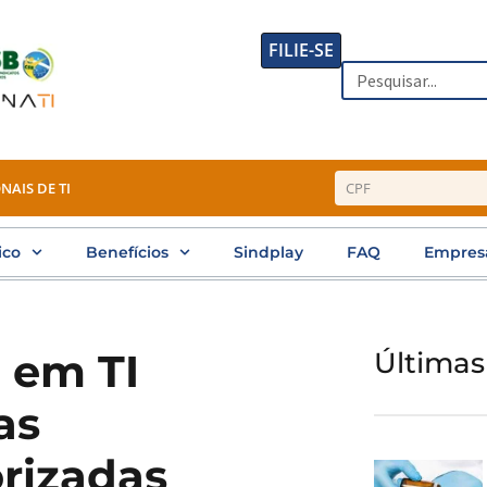
FILIE-SE
Search
NAIS DE TI
ico
Benefícios
Sindplay
FAQ
Empres
 em TI
Últimas
as
orizadas