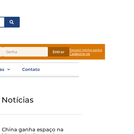
Esqueci minha senha
Entrar
Cadastre-se
as
Contato
 Notícias
China ganha espaço na