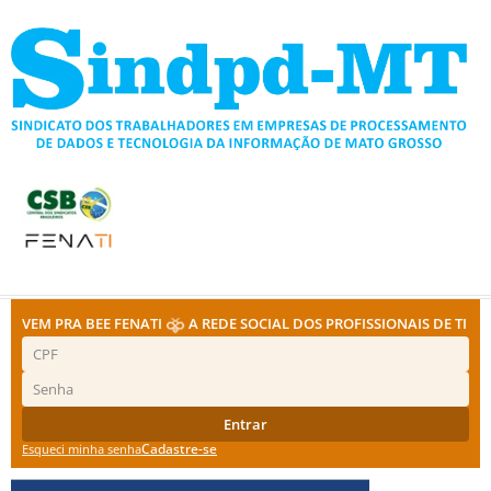
Ir
para
o
conteúdo
VEM PRA BEE FENATI
A REDE SOCIAL DOS PROFISSIONAIS DE TI
Entrar
Cadastre-se
Esqueci minha senha