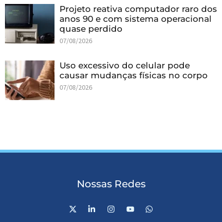
Projeto reativa computador raro dos
anos 90 e com sistema operacional
quase perdido
07/08/2026
Uso excessivo do celular pode
causar mudanças físicas no corpo
07/08/2026
Nossas Redes
X
L
I
Y
W
-
i
n
o
h