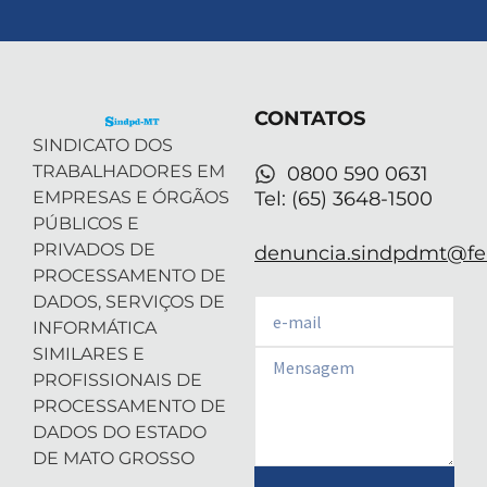
t
n
s
u
a
w
k
t
t
t
i
e
a
u
s
t
d
g
b
a
t
i
r
e
p
e
n
a
p
r
-
m
CONTATOS
i
n
SINDICATO DOS
TRABALHADORES EM
0800 590 0631
EMPRESAS E ÓRGÃOS
Tel: (65) 3648-1500
PÚBLICOS E
PRIVADOS DE
denuncia.sindpdmt@fen
PROCESSAMENTO DE
DADOS, SERVIÇOS DE
Email
INFORMÁTICA
SIMILARES E
Email
PROFISSIONAIS DE
PROCESSAMENTO DE
DADOS DO ESTADO
DE MATO GROSSO