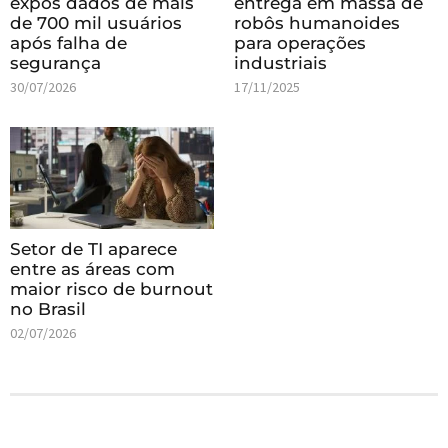
expôs dados de mais
entrega em massa de
de 700 mil usuários
robôs humanoides
após falha de
para operações
segurança
industriais
30/07/2026
17/11/2025
Setor de TI aparece
entre as áreas com
maior risco de burnout
no Brasil
02/07/2026