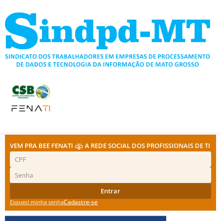
Ir
para
o
conteúdo
VEM PRA BEE FENATI
A REDE SOCIAL DOS PROFISSIONAIS DE TI
Entrar
Cadastre-se
Esqueci minha senha