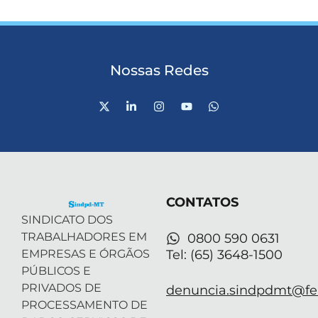
Nossas Redes
X
L
I
Y
W
-
i
n
o
h
t
n
s
u
a
w
k
t
t
t
i
e
a
u
s
t
d
g
b
a
t
i
r
e
p
e
n
a
p
r
-
m
CONTATOS
i
n
SINDICATO DOS
TRABALHADORES EM
0800 590 0631
EMPRESAS E ÓRGÃOS
Tel: (65) 3648-1500
PÚBLICOS E
PRIVADOS DE
denuncia.sindpdmt@fen
PROCESSAMENTO DE