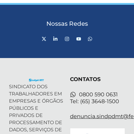
Nossas Redes
X
L
I
Y
W
-
i
n
o
h
t
n
s
u
a
w
k
t
t
t
i
e
a
u
s
t
d
g
b
a
t
i
r
e
p
e
n
a
p
r
-
m
CONTATOS
i
n
SINDICATO DOS
TRABALHADORES EM
0800 590 0631
EMPRESAS E ÓRGÃOS
Tel: (65) 3648-1500
PÚBLICOS E
PRIVADOS DE
denuncia.sindpdmt@fen
PROCESSAMENTO DE
DADOS, SERVIÇOS DE
Email