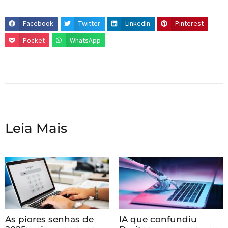
Facebook
Twitter
LinkedIn
Pinterest
Pocket
WhatsApp
Leia Mais
As piores senhas de
IA que confundiu