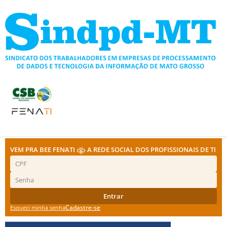
Ir
para
o
conteúdo
VEM PRA BEE FENATI
A REDE SOCIAL DOS PROFISSIONAIS DE TI
Entrar
Cadastre-se
Esqueci minha senha