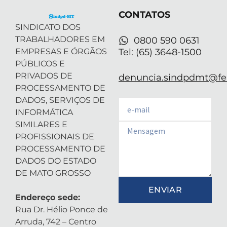
e
n
a
p
r
-
m
CONTATOS
i
n
SINDICATO DOS
TRABALHADORES EM
0800 590 0631
EMPRESAS E ÓRGÃOS
Tel: (65) 3648-1500
PÚBLICOS E
PRIVADOS DE
denuncia.sindpdmt@fen
PROCESSAMENTO DE
DADOS, SERVIÇOS DE
Email
INFORMÁTICA
SIMILARES E
Email
PROFISSIONAIS DE
PROCESSAMENTO DE
DADOS DO ESTADO
DE MATO GROSSO
ENVIAR
Endereço sede:
Rua Dr. Hélio Ponce de
Arruda, 742 – Centro