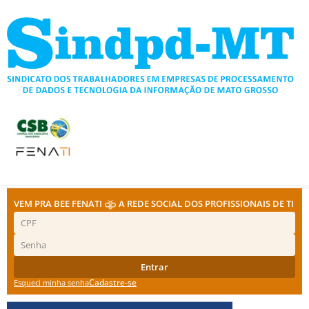
Ir
para
o
conteúdo
VEM PRA BEE FENATI
A REDE SOCIAL DOS PROFISSIONAIS DE TI
Entrar
Cadastre-se
Esqueci minha senha