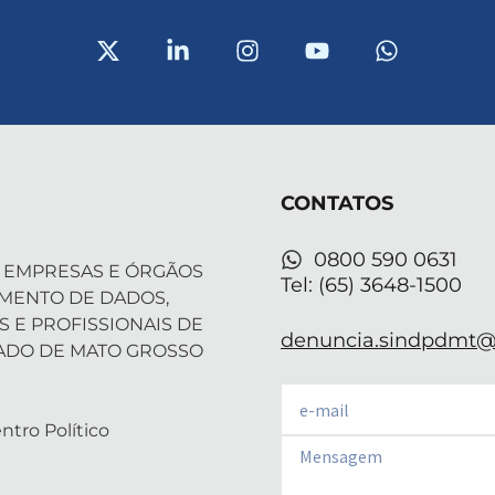
X
L
I
Y
W
-
i
n
o
h
t
n
s
u
a
w
k
t
t
t
i
e
a
u
s
t
d
g
b
a
t
i
r
e
p
CONTATOS
e
n
a
p
r
-
m
i
0800 590 0631
 EMPRESAS E ÓRGÃOS
n
Tel: (65) 3648-1500
AMENTO DE DADOS,
S E PROFISSIONAIS DE
denuncia.sindpdmt@f
ADO DE MATO GROSSO
Email
ntro Político
Email