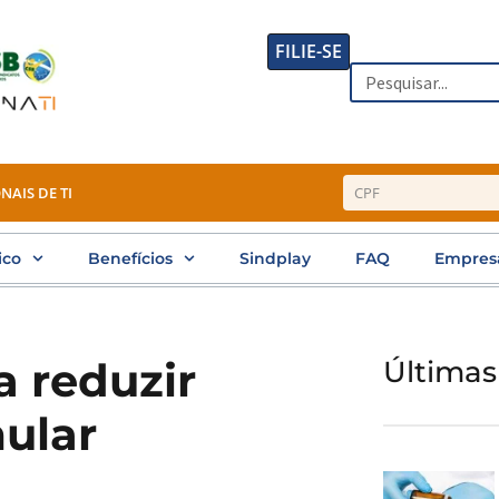
FILIE-SE
Search
NAIS DE TI
ico
Benefícios
Sindplay
FAQ
Empres
a reduzir
Últimas
mular