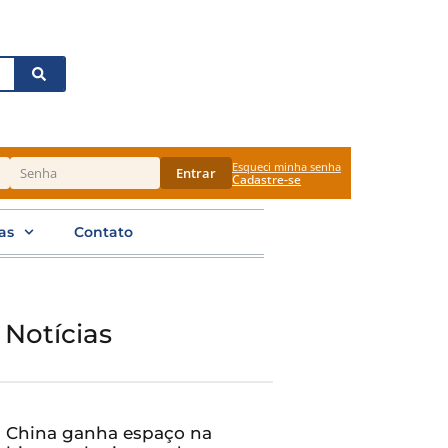
Esqueci minha senha
Entrar
Cadastre-se
as
Contato
 Notícias
China ganha espaço na