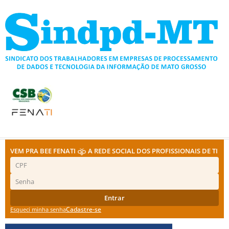
Ir
para
o
conteúdo
VEM PRA BEE FENATI
A REDE SOCIAL DOS PROFISSIONAIS DE TI
Entrar
Cadastre-se
Esqueci minha senha