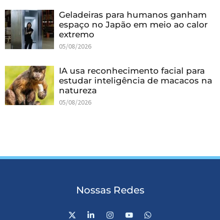
Geladeiras para humanos ganham
espaço no Japão em meio ao calor
extremo
05/08/2026
IA usa reconhecimento facial para
estudar inteligência de macacos na
natureza
05/08/2026
Nossas Redes
X
L
I
Y
W