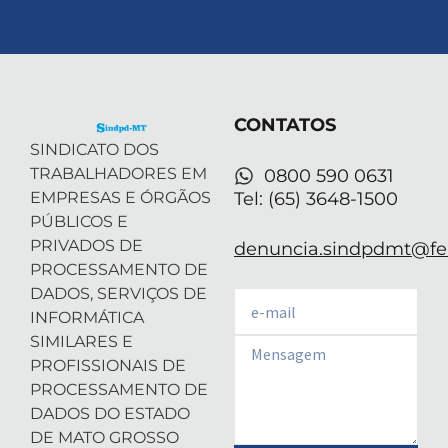
-
i
n
o
h
t
n
s
u
a
w
k
t
t
t
i
e
a
u
s
t
d
g
b
a
t
i
r
e
p
e
n
a
p
r
-
m
CONTATOS
i
n
SINDICATO DOS
TRABALHADORES EM
0800 590 0631
EMPRESAS E ÓRGÃOS
Tel: (65) 3648-1500
PÚBLICOS E
PRIVADOS DE
denuncia.sindpdmt@fen
PROCESSAMENTO DE
DADOS, SERVIÇOS DE
Email
INFORMÁTICA
SIMILARES E
Email
PROFISSIONAIS DE
PROCESSAMENTO DE
DADOS DO ESTADO
DE MATO GROSSO