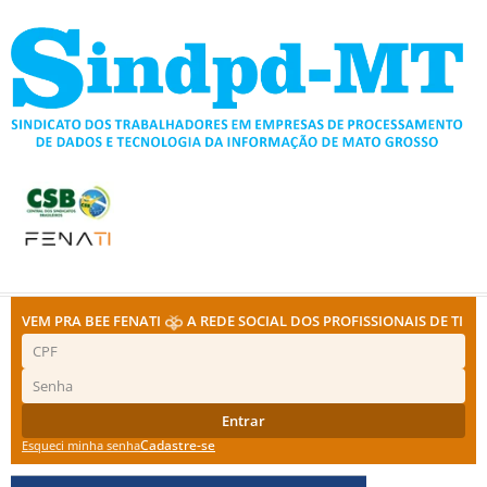
Ir
para
o
conteúdo
VEM PRA BEE FENATI
A REDE SOCIAL DOS PROFISSIONAIS DE TI
Entrar
Cadastre-se
Esqueci minha senha