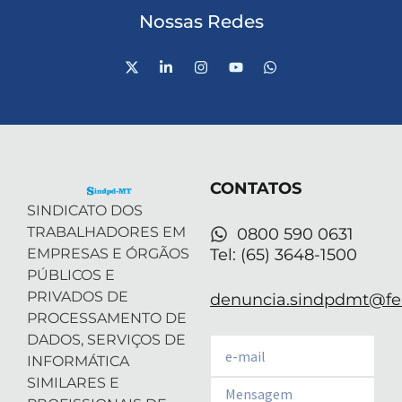
Nossas Redes
X
L
I
Y
W
-
i
n
o
h
t
n
s
u
a
w
k
t
t
t
i
e
a
u
s
t
d
g
b
a
t
i
r
e
p
e
n
a
p
r
-
m
CONTATOS
i
n
SINDICATO DOS
TRABALHADORES EM
0800 590 0631
EMPRESAS E ÓRGÃOS
Tel: (65) 3648-1500
PÚBLICOS E
PRIVADOS DE
denuncia.sindpdmt@fen
PROCESSAMENTO DE
DADOS, SERVIÇOS DE
Email
INFORMÁTICA
SIMILARES E
Email