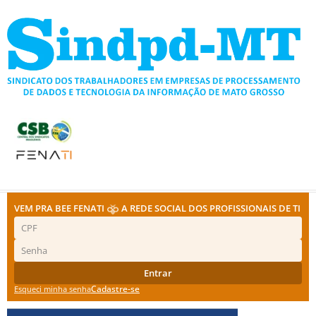
Ir
para
o
conteúdo
VEM PRA BEE FENATI
A REDE SOCIAL DOS PROFISSIONAIS DE TI
Entrar
Cadastre-se
Esqueci minha senha