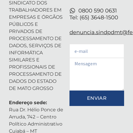
n
SINDICATO DOS
TRABALHADORES EM
0800 590 0631
EMPRESAS E ÓRGÃOS
Tel: (65) 3648-1500
PÚBLICOS E
PRIVADOS DE
denuncia.sindpdmt@fen
PROCESSAMENTO DE
DADOS, SERVIÇOS DE
Email
INFORMÁTICA
SIMILARES E
Email
PROFISSIONAIS DE
PROCESSAMENTO DE
DADOS DO ESTADO
DE MATO GROSSO
ENVIAR
Endereço sede:
Rua Dr. Hélio Ponce de
Arruda, 742 – Centro
Político Administrativo
Cuiabá – MT