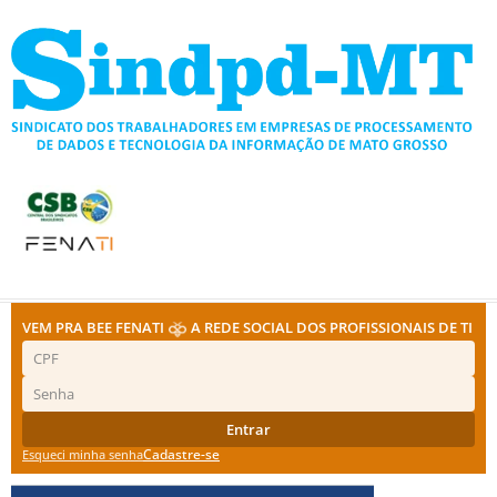
Ir
para
o
conteúdo
VEM PRA BEE FENATI
A REDE SOCIAL DOS PROFISSIONAIS DE TI
Entrar
Cadastre-se
Esqueci minha senha