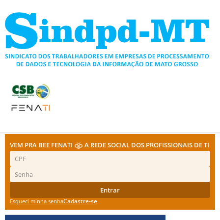
Ir
para
o
conteúdo
VEM PRA BEE FENATI
A REDE SOCIAL DOS PROFISSIONAIS DE TI
Entrar
Cadastre-se
Esqueci minha senha