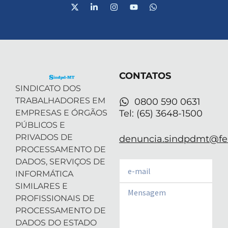
X
L
I
Y
W
-
i
n
o
h
t
n
s
u
a
w
k
t
t
t
i
e
a
u
s
t
d
g
b
a
t
i
r
e
p
e
n
a
p
r
-
m
CONTATOS
i
n
SINDICATO DOS
TRABALHADORES EM
0800 590 0631
EMPRESAS E ÓRGÃOS
Tel: (65) 3648-1500
PÚBLICOS E
PRIVADOS DE
denuncia.sindpdmt@fen
PROCESSAMENTO DE
DADOS, SERVIÇOS DE
Email
INFORMÁTICA
SIMILARES E
Email
PROFISSIONAIS DE
PROCESSAMENTO DE
DADOS DO ESTADO