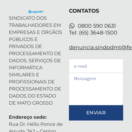
e
n
a
p
r
-
m
CONTATOS
i
n
SINDICATO DOS
TRABALHADORES EM
0800 590 0631
EMPRESAS E ÓRGÃOS
Tel: (65) 3648-1500
PÚBLICOS E
PRIVADOS DE
denuncia.sindpdmt@fen
PROCESSAMENTO DE
DADOS, SERVIÇOS DE
Email
INFORMÁTICA
SIMILARES E
Email
PROFISSIONAIS DE
PROCESSAMENTO DE
DADOS DO ESTADO
DE MATO GROSSO
ENVIAR
Endereço sede:
Rua Dr. Hélio Ponce de
Arruda, 742 – Centro