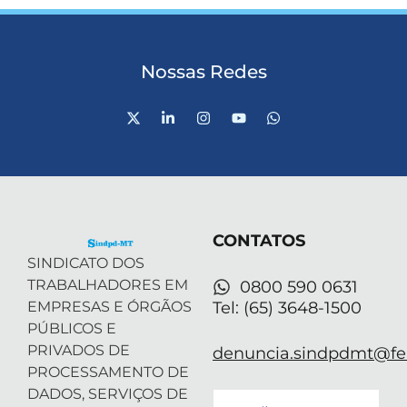
Nossas Redes
X
L
I
Y
W
-
i
n
o
h
t
n
s
u
a
w
k
t
t
t
i
e
a
u
s
t
d
g
b
a
t
i
r
e
p
e
n
a
p
r
-
m
CONTATOS
i
n
SINDICATO DOS
TRABALHADORES EM
0800 590 0631
EMPRESAS E ÓRGÃOS
Tel: (65) 3648-1500
PÚBLICOS E
PRIVADOS DE
denuncia.sindpdmt@fen
PROCESSAMENTO DE
DADOS, SERVIÇOS DE
Email