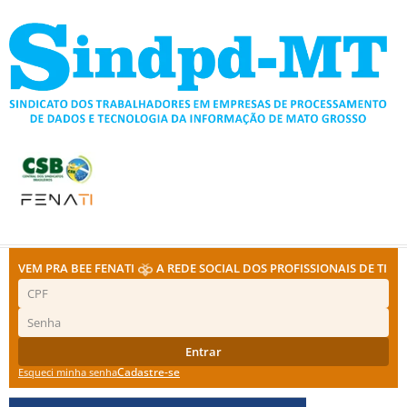
Ir
para
o
conteúdo
VEM PRA BEE FENATI
A REDE SOCIAL DOS PROFISSIONAIS DE TI
Entrar
Cadastre-se
Esqueci minha senha