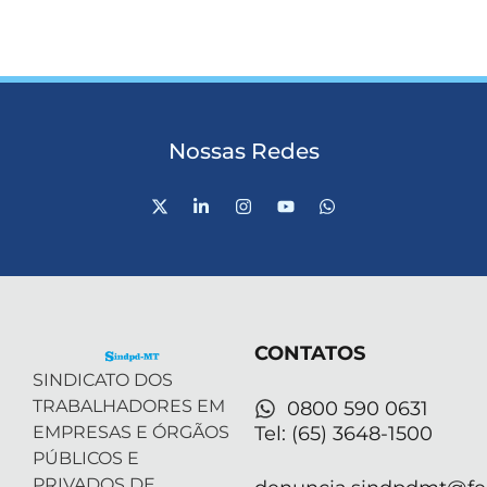
Nossas Redes
X
L
I
Y
W
-
i
n
o
h
t
n
s
u
a
w
k
t
t
t
i
e
a
u
s
t
d
g
b
a
t
i
r
e
p
e
n
a
p
r
-
m
CONTATOS
i
n
SINDICATO DOS
TRABALHADORES EM
0800 590 0631
EMPRESAS E ÓRGÃOS
Tel: (65) 3648-1500
PÚBLICOS E
PRIVADOS DE