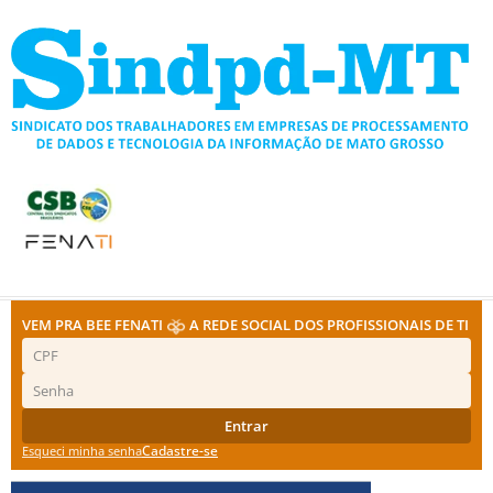
Ir
para
o
conteúdo
VEM PRA BEE FENATI
A REDE SOCIAL DOS PROFISSIONAIS DE TI
Entrar
Cadastre-se
Esqueci minha senha