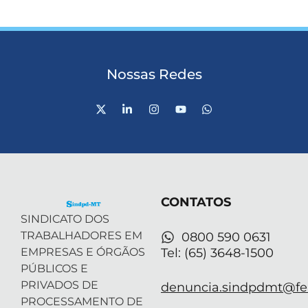
Nossas Redes
X
L
I
Y
W
-
i
n
o
h
t
n
s
u
a
w
k
t
t
t
i
e
a
u
s
t
d
g
b
a
t
i
r
e
p
e
n
a
p
r
-
m
CONTATOS
i
n
SINDICATO DOS
TRABALHADORES EM
0800 590 0631
EMPRESAS E ÓRGÃOS
Tel: (65) 3648-1500
PÚBLICOS E
PRIVADOS DE
denuncia.sindpdmt@fen
PROCESSAMENTO DE