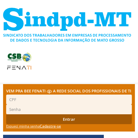
Ir
para
o
conteúdo
VEM PRA BEE FENATI
A REDE SOCIAL DOS PROFISSIONAIS DE TI
Entrar
Cadastre-se
Esqueci minha senha