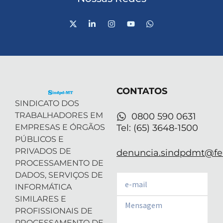
X
L
I
Y
W
-
i
n
o
h
t
n
s
u
a
w
k
t
t
t
i
e
a
u
s
t
d
g
b
a
t
i
r
e
p
e
n
a
p
r
-
m
CONTATOS
i
n
SINDICATO DOS
TRABALHADORES EM
0800 590 0631
EMPRESAS E ÓRGÃOS
Tel: (65) 3648-1500
PÚBLICOS E
PRIVADOS DE
denuncia.sindpdmt@fen
PROCESSAMENTO DE
DADOS, SERVIÇOS DE
Email
INFORMÁTICA
SIMILARES E
Email
PROFISSIONAIS DE
PROCESSAMENTO DE