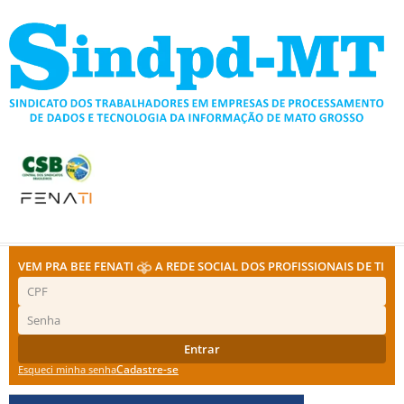
Ir
para
o
conteúdo
VEM PRA BEE FENATI
A REDE SOCIAL DOS PROFISSIONAIS DE TI
Entrar
Cadastre-se
Esqueci minha senha