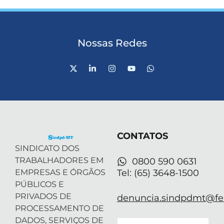
Nossas Redes
X
L
I
Y
W
-
i
n
o
h
t
n
s
u
a
w
k
t
t
t
i
e
a
u
s
t
d
g
b
a
t
i
r
e
p
e
n
a
p
r
-
m
CONTATOS
i
n
SINDICATO DOS
TRABALHADORES EM
0800 590 0631
EMPRESAS E ÓRGÃOS
Tel: (65) 3648-1500
PÚBLICOS E
PRIVADOS DE
denuncia.sindpdmt@fen
PROCESSAMENTO DE
DADOS, SERVIÇOS DE
Email