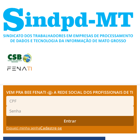
Ir
para
o
conteúdo
VEM PRA BEE FENATI
A REDE SOCIAL DOS PROFISSIONAIS DE TI
Entrar
Cadastre-se
Esqueci minha senha