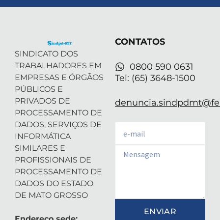
i
e
a
u
s
t
d
g
b
a
t
i
r
e
p
e
n
a
p
r
-
m
CONTATOS
i
n
SINDICATO DOS
TRABALHADORES EM
0800 590 0631
EMPRESAS E ÓRGÃOS
Tel: (65) 3648-1500
PÚBLICOS E
PRIVADOS DE
denuncia.sindpdmt@fen
PROCESSAMENTO DE
DADOS, SERVIÇOS DE
Email
INFORMÁTICA
SIMILARES E
Email
PROFISSIONAIS DE
PROCESSAMENTO DE
DADOS DO ESTADO
DE MATO GROSSO
ENVIAR
Endereço sede: