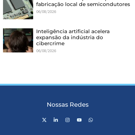
fabricação local de semicondutores
06/08/2026
Inteligência artificial acelera
expansão da indústria do
cibercrime
06/08/2026
Nossas Redes
X
L
I
Y
W
-
i
n
o
h
t
n
s
u
a
w
k
t
t
t