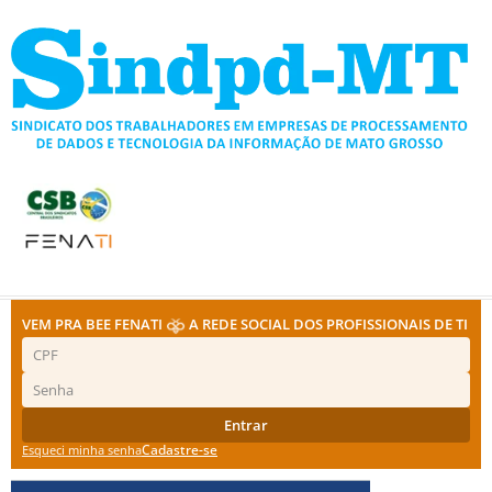
Ir
para
o
conteúdo
VEM PRA BEE FENATI
A REDE SOCIAL DOS PROFISSIONAIS DE TI
Entrar
Cadastre-se
Esqueci minha senha