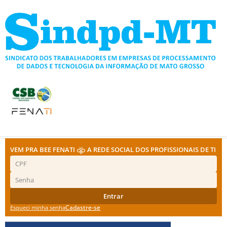
Ir
para
o
conteúdo
VEM PRA BEE FENATI
A REDE SOCIAL DOS PROFISSIONAIS DE TI
Entrar
Cadastre-se
Esqueci minha senha