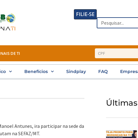
FILIE-SE
Search
NAIS DE TI
ico
Benefícios
Sindplay
FAQ
Empres
Últimas
 Manoel Antunes, ira participar na sede da
butam na SEFAZ/MT.