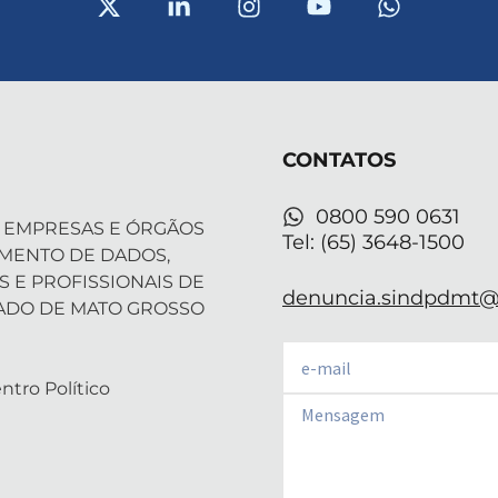
-
i
n
o
h
t
n
s
u
a
w
k
t
t
t
i
e
a
u
s
t
d
g
b
a
t
i
r
e
p
CONTATOS
e
n
a
p
r
-
m
i
0800 590 0631
 EMPRESAS E ÓRGÃOS
n
Tel: (65) 3648-1500
AMENTO DE DADOS,
S E PROFISSIONAIS DE
denuncia.sindpdmt@f
ADO DE MATO GROSSO
Email
ntro Político
Email