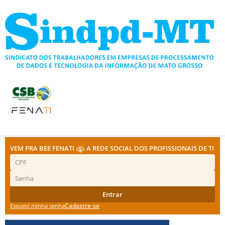
Ir
para
o
conteúdo
VEM PRA BEE FENATI
A REDE SOCIAL DOS PROFISSIONAIS DE TI
Entrar
Cadastre-se
Esqueci minha senha