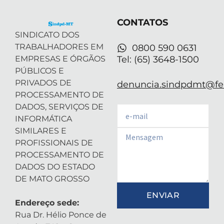
t
i
r
e
p
e
n
a
p
r
-
m
CONTATOS
i
n
SINDICATO DOS
TRABALHADORES EM
0800 590 0631
EMPRESAS E ÓRGÃOS
Tel: (65) 3648-1500
PÚBLICOS E
PRIVADOS DE
denuncia.sindpdmt@fen
PROCESSAMENTO DE
DADOS, SERVIÇOS DE
Email
INFORMÁTICA
SIMILARES E
Email
PROFISSIONAIS DE
PROCESSAMENTO DE
DADOS DO ESTADO
DE MATO GROSSO
ENVIAR
Endereço sede:
Rua Dr. Hélio Ponce de