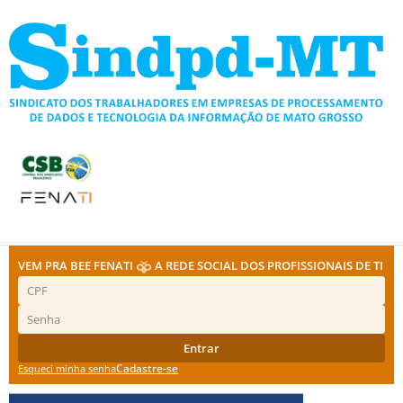
Ir
para
o
conteúdo
VEM PRA BEE FENATI
A REDE SOCIAL DOS PROFISSIONAIS DE TI
Entrar
Cadastre-se
Esqueci minha senha