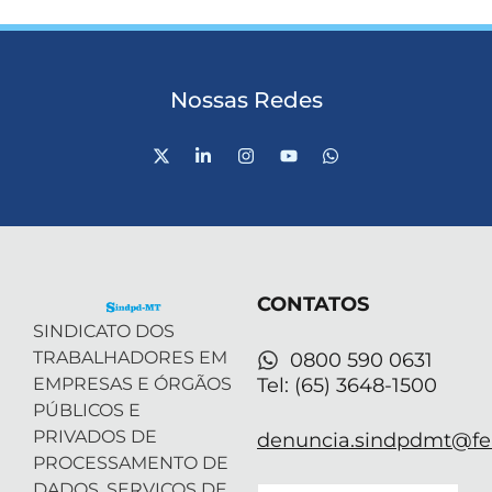
Nossas Redes
X
L
I
Y
W
-
i
n
o
h
t
n
s
u
a
w
k
t
t
t
i
e
a
u
s
t
d
g
b
a
t
i
r
e
p
e
n
a
p
r
-
m
CONTATOS
i
n
SINDICATO DOS
TRABALHADORES EM
0800 590 0631
EMPRESAS E ÓRGÃOS
Tel: (65) 3648-1500
PÚBLICOS E
PRIVADOS DE
denuncia.sindpdmt@fen
PROCESSAMENTO DE
DADOS, SERVIÇOS DE