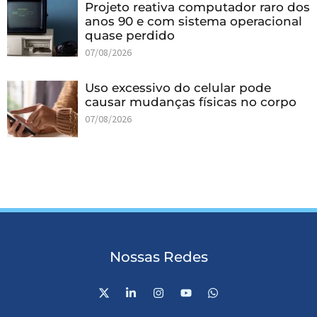
Projeto reativa computador raro dos
anos 90 e com sistema operacional
quase perdido
07/08/2026
Uso excessivo do celular pode
causar mudanças físicas no corpo
07/08/2026
Nossas Redes
X
L
I
Y
W
-
i
n
o
h
t
n
s
u
a