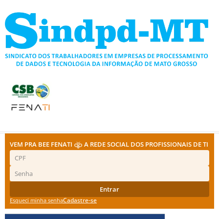
Ir
para
o
conteúdo
VEM PRA BEE FENATI
A REDE SOCIAL DOS PROFISSIONAIS DE TI
Entrar
Cadastre-se
Esqueci minha senha