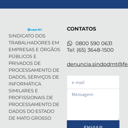
w
k
t
t
t
i
e
a
u
s
t
d
g
b
a
t
i
r
e
p
e
n
a
p
r
-
m
CONTATOS
i
n
SINDICATO DOS
TRABALHADORES EM
0800 590 0631
EMPRESAS E ÓRGÃOS
Tel: (65) 3648-1500
PÚBLICOS E
PRIVADOS DE
denuncia.sindpdmt@fen
PROCESSAMENTO DE
DADOS, SERVIÇOS DE
Email
INFORMÁTICA
SIMILARES E
Email
PROFISSIONAIS DE
PROCESSAMENTO DE
DADOS DO ESTADO
DE MATO GROSSO
ENVIAR