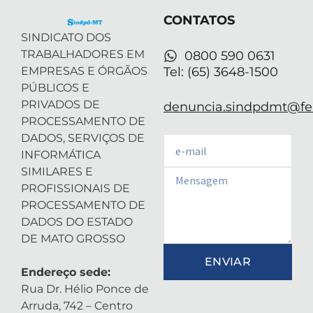
e
n
a
p
r
-
m
CONTATOS
i
n
SINDICATO DOS
TRABALHADORES EM
0800 590 0631
EMPRESAS E ÓRGÃOS
Tel: (65) 3648-1500
PÚBLICOS E
PRIVADOS DE
denuncia.sindpdmt@fen
PROCESSAMENTO DE
DADOS, SERVIÇOS DE
Email
INFORMÁTICA
SIMILARES E
Email
PROFISSIONAIS DE
PROCESSAMENTO DE
DADOS DO ESTADO
DE MATO GROSSO
ENVIAR
Endereço sede:
Rua Dr. Hélio Ponce de
Arruda, 742 – Centro