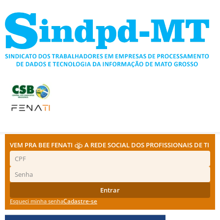
Ir
para
o
conteúdo
VEM PRA BEE FENATI
A REDE SOCIAL DOS PROFISSIONAIS DE TI
Entrar
Cadastre-se
Esqueci minha senha