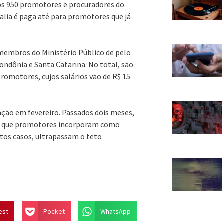
s 950 promotores e procuradores do
lia é paga até para promotores que já
 membros do Ministério Público de pelo
ndônia e Santa Catarina. No total, são
romotores, cujos salários vão de R$ 15
ação em fevereiro. Passados dois meses,
am que promotores incorporam como
itos casos, ultrapassam o teto
est
Pocket
WhatsApp