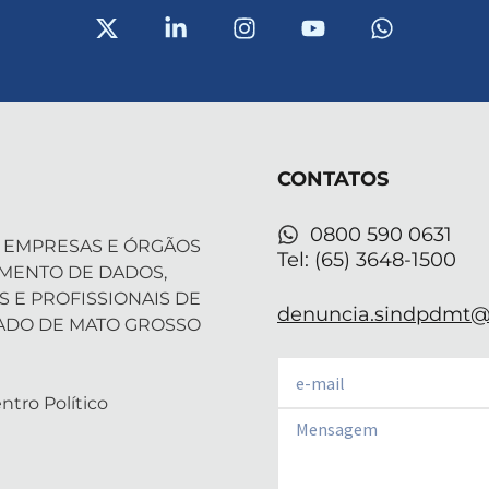
X
L
I
Y
W
-
i
n
o
h
t
n
s
u
a
w
k
t
t
t
i
e
a
u
s
t
d
g
b
a
t
i
r
e
p
CONTATOS
e
n
a
p
r
-
m
i
0800 590 0631
 EMPRESAS E ÓRGÃOS
n
Tel: (65) 3648-1500
AMENTO DE DADOS,
S E PROFISSIONAIS DE
denuncia.sindpdmt@f
ADO DE MATO GROSSO
Email
ntro Político
Email