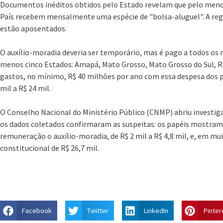
Documentos inéditos obtidos pelo Estado revelam que pelo meno
País recebem mensalmente uma espécie de "bolsa-aluguel". A rega
estão aposentados.
O auxílio-moradia deveria ser temporário, mas é pago a todos os
menos cinco Estados: Amapá, Mato Grosso, Mato Grosso do Sul, Ro
gastos, no mínimo, R$ 40 milhões por ano com essa despesa dos p
mil a R$ 24 mil.
O Conselho Nacional do Ministério Público (CNMP) abriu investig
os dados coletados confirmaram as suspeitas: os papéis mostr
remuneração o auxílio-moradia, de R$ 2 mil a R$ 4,8 mil, e, em mu
constitucional de R$ 26,7 mil.
Facebook
Twitter
LinkedIn
Pinter