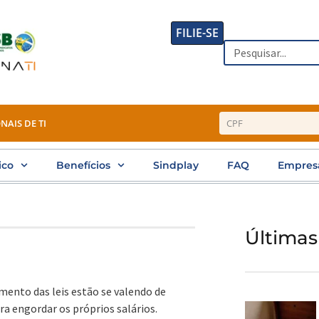
FILIE-SE
Search
NAIS DE TI
ico
Benefícios
Sindplay
FAQ
Empres
Últimas
mento das leis estão se valendo de
a engordar os próprios salários.