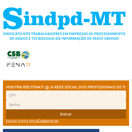
Ir
para
o
conteúdo
VEM PRA BEE FENATI
A REDE SOCIAL DOS PROFISSIONAIS DE TI
Entrar
Cadastre-se
Esqueci minha senha