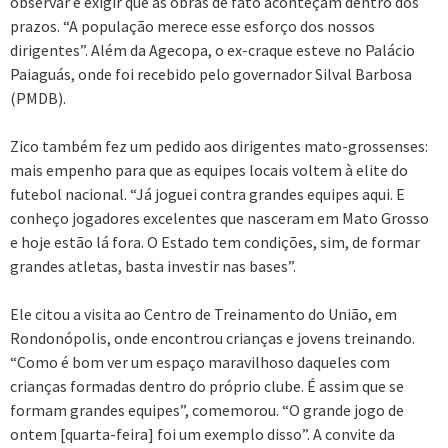
observar e exigir que as obras de fato aconteçam dentro dos
prazos. “A população merece esse esforço dos nossos
dirigentes”. Além da Agecopa, o ex-craque esteve no Palácio
Paiaguás, onde foi recebido pelo governador Silval Barbosa
(PMDB).
Zico também fez um pedido aos dirigentes mato-grossenses:
mais empenho para que as equipes locais voltem à elite do
futebol nacional. “Já joguei contra grandes equipes aqui. E
conheço jogadores excelentes que nasceram em Mato Grosso
e hoje estão lá fora. O Estado tem condições, sim, de formar
grandes atletas, basta investir nas bases”.
Ele citou a visita ao Centro de Treinamento do União, em
Rondonópolis, onde encontrou crianças e jovens treinando.
“Como é bom ver um espaço maravilhoso daqueles com
crianças formadas dentro do próprio clube. É assim que se
formam grandes equipes”, comemorou. “O grande jogo de
ontem [quarta-feira] foi um exemplo disso”. A convite da