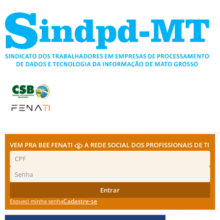
Ir
para
o
conteúdo
VEM PRA BEE FENATI
A REDE SOCIAL DOS PROFISSIONAIS DE TI
Entrar
Cadastre-se
Esqueci minha senha