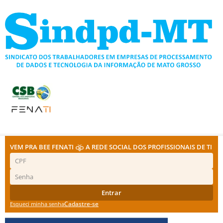
Ir
para
o
conteúdo
VEM PRA BEE FENATI
A REDE SOCIAL DOS PROFISSIONAIS DE TI
Entrar
Cadastre-se
Esqueci minha senha