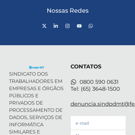
Nossas Redes
X
L
I
Y
W
-
i
n
o
h
t
n
s
u
a
w
k
t
t
t
i
e
a
u
s
t
d
g
b
a
t
i
r
e
p
e
n
a
p
r
-
m
CONTATOS
i
n
SINDICATO DOS
TRABALHADORES EM
0800 590 0631
EMPRESAS E ÓRGÃOS
Tel: (65) 3648-1500
PÚBLICOS E
PRIVADOS DE
denuncia.sindpdmt@fen
PROCESSAMENTO DE
DADOS, SERVIÇOS DE
Email
INFORMÁTICA
SIMILARES E
Email