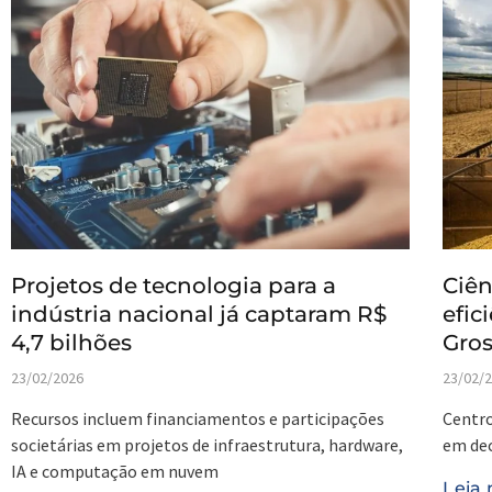
Projetos de tecnologia para a
Ciên
indústria nacional já captaram R$
efic
4,7 bilhões
Gro
23/02/2026
23/02/
Recursos incluem financiamentos e participações
Centro
societárias em projetos de infraestrutura, hardware,
em dec
IA e computação em nuvem
Leia 