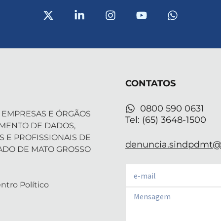
X
L
I
Y
W
-
i
n
o
h
t
n
s
u
a
w
k
t
t
t
i
e
a
u
s
t
d
g
b
a
t
i
r
e
p
CONTATOS
e
n
a
p
r
-
m
i
0800 590 0631
 EMPRESAS E ÓRGÃOS
n
Tel: (65) 3648-1500
AMENTO DE DADOS,
S E PROFISSIONAIS DE
denuncia.sindpdmt@f
ADO DE MATO GROSSO
Email
ntro Político
Email