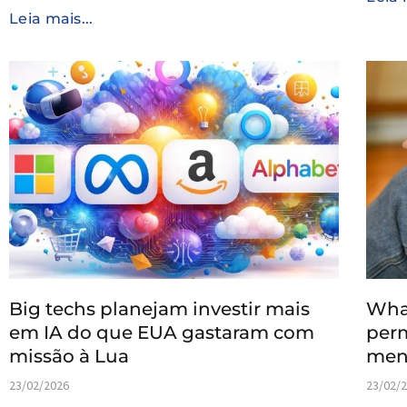
Leia mais...
Big techs planejam investir mais
Wha
em IA do que EUA gastaram com
perm
missão à Lua
men
23/02/2026
23/02/