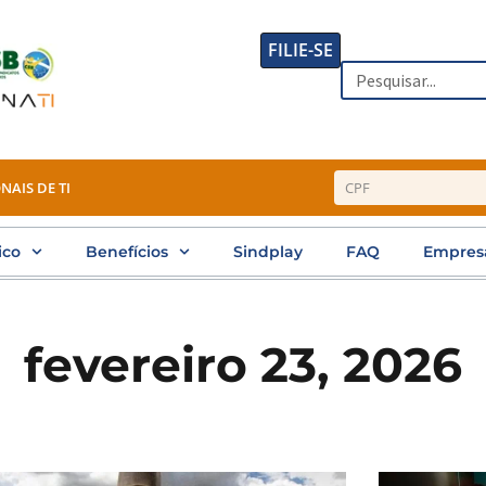
FILIE-SE
Search
NAIS DE TI
ico
Benefícios
Sindplay
FAQ
Empres
fevereiro 23, 2026
Page
Page