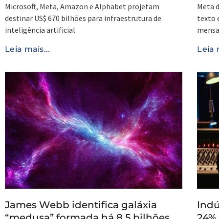
Microsoft, Meta, Amazon e Alphabet projetam
Meta d
destinar US$ 670 bilhões para infraestrutura de
texto 
inteligência artificial
mensag
Leia mais...
Leia 
James Webb identifica galáxia
Indú
“medusa” formada há 8,5 bilhões
24% 