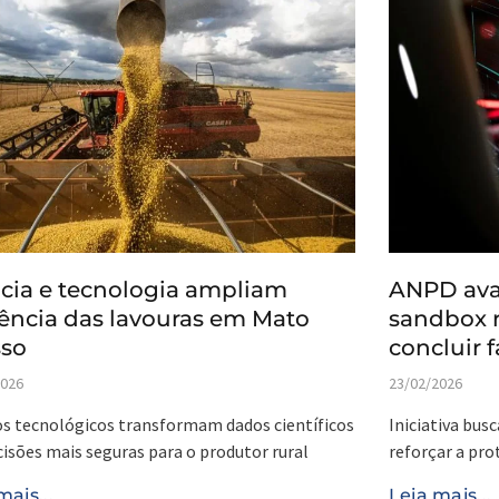
cia e tecnologia ampliam
ANPD avan
iência das lavouras em Mato
sandbox r
sso
concluir 
2026
23/02/2026
s tecnológicos transformam dados científicos
Iniciativa bus
isões mais seguras para o produtor rural
reforçar a pro
mais...
Leia mais...