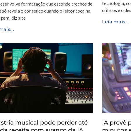
tecnologia, co
esenvolve formatação que esconde trechos de
críticos e o d
e só revela o conteúdo quando o leitor toca na
em, diz site
Leia mais...
mais...
stria musical pode perder até
IA prevê 
da receita com avanço da IA,
minutos e