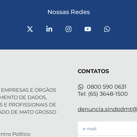
Nossas Redes
X
L
I
Y
W
-
i
n
o
h
t
n
s
u
a
w
k
t
t
t
i
e
a
u
s
t
d
g
b
a
t
i
r
e
p
CONTATOS
e
n
a
p
r
-
m
i
0800 590 0631
 EMPRESAS E ÓRGÃOS
n
Tel: (65) 3648-1500
AMENTO DE DADOS,
S E PROFISSIONAIS DE
denuncia.sindpdmt@f
ADO DE MATO GROSSO
Email
ntro Político