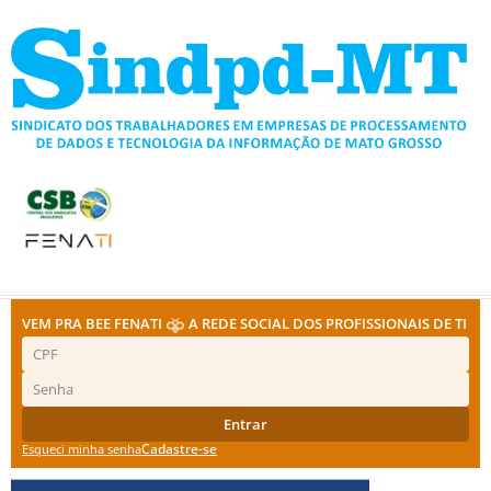
Ir
para
o
conteúdo
VEM PRA BEE FENATI
A REDE SOCIAL DOS PROFISSIONAIS DE TI
Entrar
Cadastre-se
Esqueci minha senha