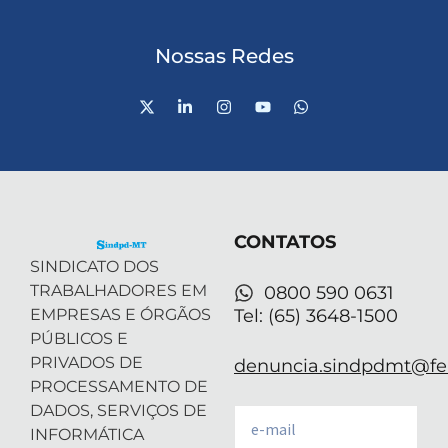
Nossas Redes
X
L
I
Y
W
-
i
n
o
h
t
n
s
u
a
w
k
t
t
t
i
e
a
u
s
t
d
g
b
a
t
i
r
e
p
e
n
a
p
r
-
m
CONTATOS
i
n
SINDICATO DOS
TRABALHADORES EM
0800 590 0631
EMPRESAS E ÓRGÃOS
Tel: (65) 3648-1500
PÚBLICOS E
PRIVADOS DE
denuncia.sindpdmt@fen
PROCESSAMENTO DE
DADOS, SERVIÇOS DE
Email
INFORMÁTICA