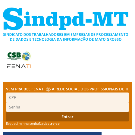
Ir
para
o
conteúdo
VEM PRA BEE FENATI
A REDE SOCIAL DOS PROFISSIONAIS DE TI
Entrar
Cadastre-se
Esqueci minha senha