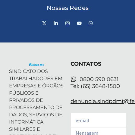
Nossas Redes
X
L
I
Y
W
-
i
n
o
h
t
n
s
u
a
w
k
t
t
t
i
e
a
u
s
t
d
g
b
a
t
i
r
e
p
e
n
a
p
r
-
m
CONTATOS
i
n
SINDICATO DOS
TRABALHADORES EM
0800 590 0631
EMPRESAS E ÓRGÃOS
Tel: (65) 3648-1500
PÚBLICOS E
PRIVADOS DE
denuncia.sindpdmt@fen
PROCESSAMENTO DE
DADOS, SERVIÇOS DE
Email
INFORMÁTICA
SIMILARES E
Email