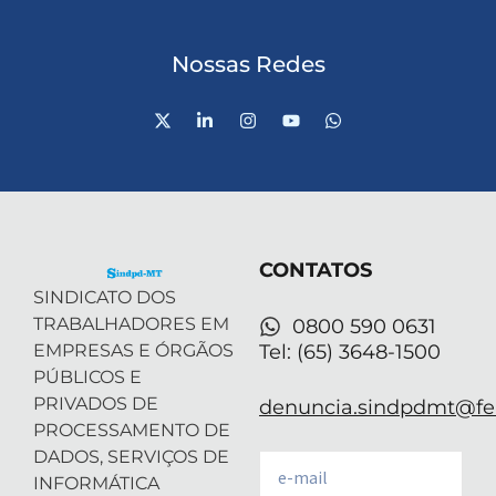
Nossas Redes
X
L
I
Y
W
-
i
n
o
h
t
n
s
u
a
w
k
t
t
t
i
e
a
u
s
t
d
g
b
a
t
i
r
e
p
e
n
a
p
r
-
m
CONTATOS
i
n
SINDICATO DOS
TRABALHADORES EM
0800 590 0631
EMPRESAS E ÓRGÃOS
Tel: (65) 3648-1500
PÚBLICOS E
PRIVADOS DE
denuncia.sindpdmt@fen
PROCESSAMENTO DE
DADOS, SERVIÇOS DE
Email
INFORMÁTICA